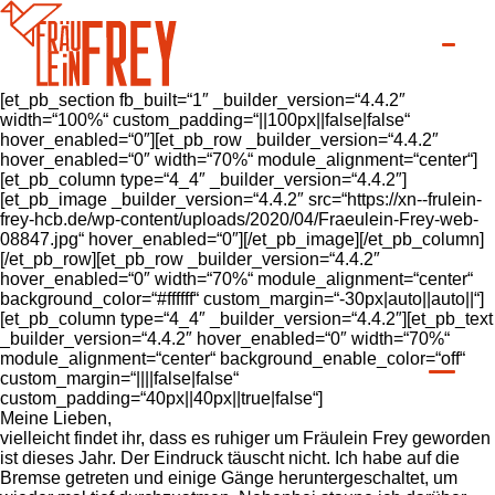
[et_pb_section fb_built=“1″ _builder_version=“4.4.2″
width=“100%“ custom_padding=“||100px||false|false“
hover_enabled=“0″][et_pb_row _builder_version=“4.4.2″
hover_enabled=“0″ width=“70%“ module_alignment=“center“]
[et_pb_column type=“4_4″ _builder_version=“4.4.2″]
[et_pb_image _builder_version=“4.4.2″ src=“https://xn--frulein-
frey-hcb.de/wp-content/uploads/2020/04/Fraeulein-Frey-web-
08847.jpg“ hover_enabled=“0″][/et_pb_image][/et_pb_column]
[/et_pb_row][et_pb_row _builder_version=“4.4.2″
hover_enabled=“0″ width=“70%“ module_alignment=“center“
background_color=“#ffffff“ custom_margin=“-30px|auto||auto||“]
[et_pb_column type=“4_4″ _builder_version=“4.4.2″][et_pb_text
_builder_version=“4.4.2″ hover_enabled=“0″ width=“70%“
module_alignment=“center“ background_enable_color=“off“
custom_margin=“||||false|false“
custom_padding=“40px||40px||true|false“]
Meine Lieben,
vielleicht findet ihr, dass es ruhiger um Fräulein Frey geworden
ist dieses Jahr. Der Eindruck täuscht nicht. Ich habe auf die
Bremse getreten und einige Gänge heruntergeschaltet, um