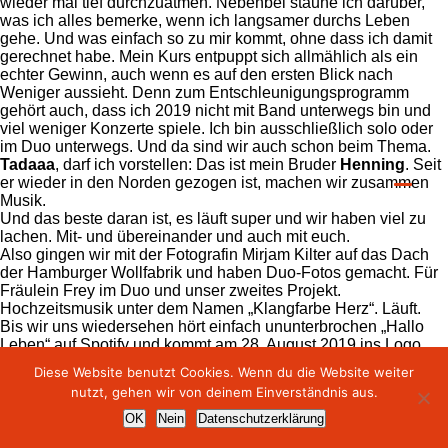
wieder mal tief durchzuatmen. Nebenbei staune ich darüber,
was ich alles bemerke, wenn ich langsamer durchs Leben
gehe. Und was einfach so zu mir kommt, ohne dass ich damit
gerechnet habe. Mein Kurs entpuppt sich allmählich als ein
echter Gewinn, auch wenn es auf den ersten Blick nach
Weniger aussieht. Denn zum Entschleunigungsprogramm
gehört auch, dass ich 2019 nicht mit Band unterwegs bin und
viel weniger Konzerte spiele. Ich bin ausschließlich solo oder
im Duo unterwegs. Und da sind wir auch schon beim Thema.
Tadaaa
, darf ich vorstellen: Das ist mein Bruder
Henning
. Seit
er wieder in den Norden gezogen ist, machen wir zusammen
Musik.
Und das beste daran ist, es läuft super und wir haben viel zu
lachen. Mit- und übereinander und auch mit euch.
Also gingen wir mit der Fotografin Mirjam Kilter auf das Dach
der Hamburger Wollfabrik und haben Duo-Fotos gemacht. Für
Fräulein Frey im Duo und unser zweites Projekt.
Hochzeitsmusik unter dem Namen „Klangfarbe Herz“. Läuft.
Bis wir uns wiedersehen hört einfach ununterbrochen „Hallo
Leben“ auf Spotify und kommt am 28. August 2019 ins Logo
zum Mitsingen.
Diese Website benutzt Cookies. Wenn du die Website weiter
Bis bald!
nutzt, gehen wir von deinem Einverständnis aus.
Euer Fräulein Frey
presse
kontakt
datenschutz
impressum
[/et_pb_text][/et_pb_column][/et_pb_row][/et_pb_section]
OK
Nein
Datenschutzerklärung
© fräulein frey | alle rechte vorbehalten