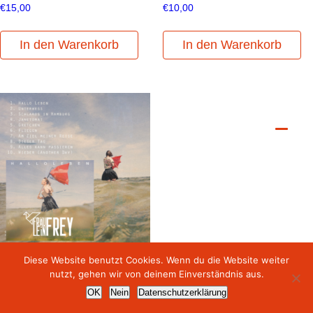
€
15,00
€
10,00
In den Warenkorb
In den Warenkorb
Diese Website benutzt Cookies. Wenn du die Website weiter
Hallo Leben Album (CD)
nutzt, gehen wir von deinem Einverständnis aus.
presse
kontakt
datenschutz
impressum
OK
Nein
Datenschutzerklärung
© fräulein frey | alle rechte vorbehalten
€
12,00