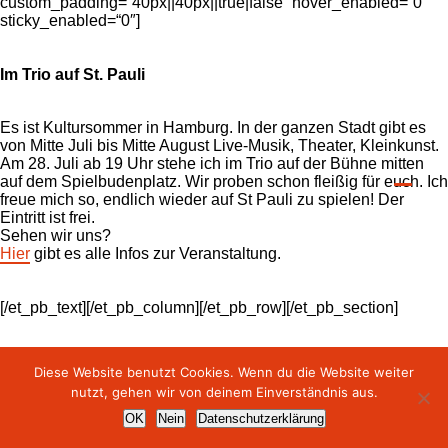
custom_padding=“40px||40px||true|false“ hover_enabled=“0″
sticky_enabled=“0″]
Im Trio auf St. Pauli
Es ist Kultursommer in Hamburg. In der ganzen Stadt gibt es
von Mitte Juli bis Mitte August Live-Musik, Theater, Kleinkunst.
Am 28. Juli ab 19 Uhr stehe ich im Trio auf der Bühne mitten
auf dem Spielbudenplatz. Wir proben schon fleißig für euch. Ich
freue mich so, endlich wieder auf St Pauli zu spielen! Der
Eintritt ist frei.
Sehen wir uns?
Hier
gibt es alle Infos zur Veranstaltung.
[/et_pb_text][/et_pb_column][/et_pb_row][/et_pb_section]
Diese Website benutzt Cookies. Wenn du die Website weiter
nutzt, gehen wir von deinem Einverständnis aus.
presse
kontakt
datenschutz
impressum
OK
Nein
Datenschutzerklärung
© fräulein frey | alle rechte vorbehalten