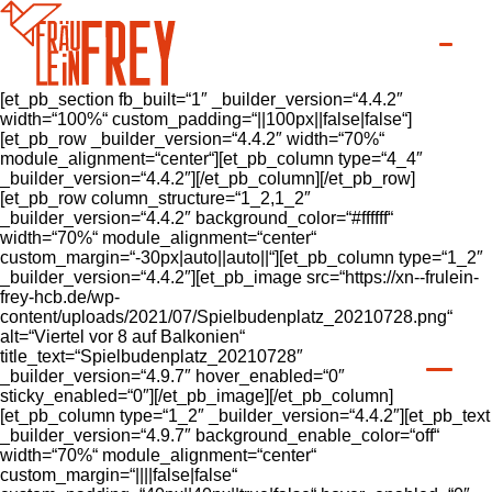
[et_pb_section fb_built=“1″ _builder_version=“4.4.2″
width=“100%“ custom_padding=“||100px||false|false“]
[et_pb_row _builder_version=“4.4.2″ width=“70%“
module_alignment=“center“][et_pb_column type=“4_4″
_builder_version=“4.4.2″][/et_pb_column][/et_pb_row]
[et_pb_row column_structure=“1_2,1_2″
_builder_version=“4.4.2″ background_color=“#ffffff“
width=“70%“ module_alignment=“center“
custom_margin=“-30px|auto||auto||“][et_pb_column type=“1_2″
_builder_version=“4.4.2″][et_pb_image src=“https://xn--frulein-
frey-hcb.de/wp-
content/uploads/2021/07/Spielbudenplatz_20210728.png“
alt=“Viertel vor 8 auf Balkonien“
title_text=“Spielbudenplatz_20210728″
_builder_version=“4.9.7″ hover_enabled=“0″
sticky_enabled=“0″][/et_pb_image][/et_pb_column]
[et_pb_column type=“1_2″ _builder_version=“4.4.2″][et_pb_text
_builder_version=“4.9.7″ background_enable_color=“off“
width=“70%“ module_alignment=“center“
custom_margin=“||||false|false“