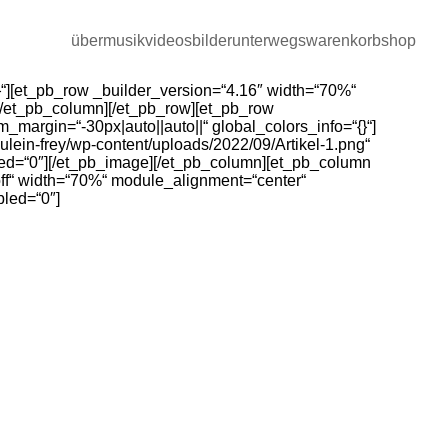
über
musik
videos
bilder
unterwegs
warenkorb
shop
{}“][et_pb_row _builder_version=“4.16″ width=“70%“
][/et_pb_column][/et_pb_row][et_pb_row
margin=“-30px|auto||auto||“ global_colors_info=“{}“]
eulein-frey/wp-content/uploads/2022/09/Artikel-1.png“
abled=“0″][/et_pb_image][/et_pb_column][et_pb_column
off“ width=“70%“ module_alignment=“center“
bled=“0″]