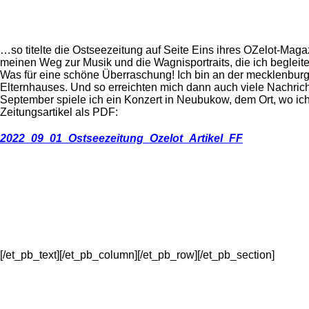
…so titelte die Ostseezeitung auf Seite Eins ihres OZelot-Mag
meinen Weg zur Musik und die Wagnisportraits, die ich begleite
Was für eine schöne Überraschung! Ich bin an der mecklenburg
Elternhauses. Und so erreichten mich dann auch viele Nachric
September spiele ich ein Konzert in Neubukow, dem Ort, wo ich
Zeitungsartikel als PDF:
2022_09_01_Ostseezeitung_Ozelot_Artikel_FF
[/et_pb_text][/et_pb_column][/et_pb_row][/et_pb_section]