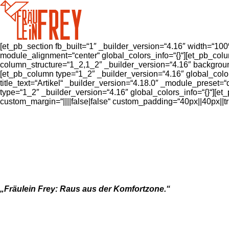
[et_pb_section fb_built=“1″ _builder_version=“4.16″ width=“10
module_alignment=“center“ global_colors_info=“{}“][et_pb_colu
column_structure=“1_2,1_2″ _builder_version=“4.16″ background
[et_pb_column type=“1_2″ _builder_version=“4.16″ global_colors_
title_text=“Artikel“ _builder_version=“4.18.0″ _module_preset
type=“1_2″ _builder_version=“4.16″ global_colors_info=“{}“][e
custom_margin=“||||false|false“ custom_padding=“40px||40px||tr
„Fräulein Frey: Raus aus der Komfortzone.“