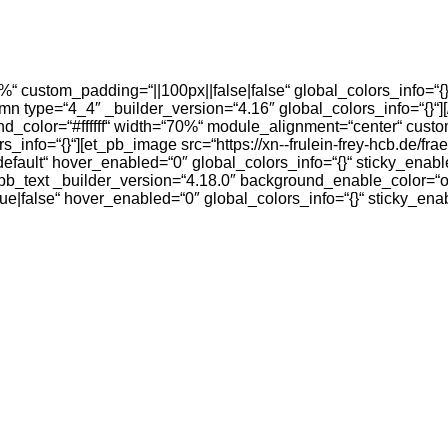
0%“ custom_padding=“||100px||false|false“ global_colors_info=“
mn type=“4_4″ _builder_version=“4.16″ global_colors_info=“{}“
_color=“#ffffff“ width=“70%“ module_alignment=“center“ custom_
info=“{}“][et_pb_image src=“https://xn--frulein-frey-hcb.de/fra
=“default“ hover_enabled=“0″ global_colors_info=“{}“ sticky_en
t_pb_text _builder_version=“4.18.0″ background_enable_color=“
ue|false“ hover_enabled=“0″ global_colors_info=“{}“ sticky_ena