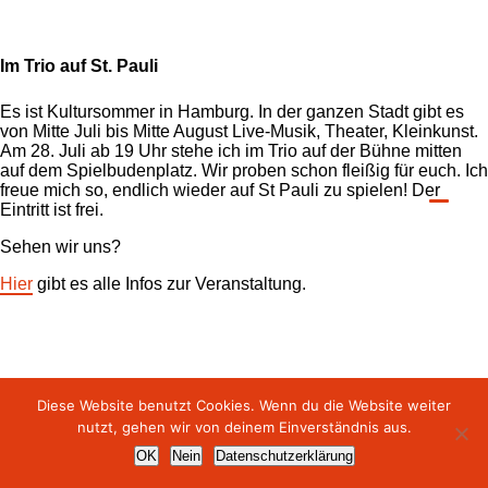
Im Trio auf St. Pauli
Es ist Kultursommer in Hamburg. In der ganzen Stadt gibt es
von Mitte Juli bis Mitte August Live-Musik, Theater, Kleinkunst.
Am 28. Juli ab 19 Uhr stehe ich im Trio auf der Bühne mitten
auf dem Spielbudenplatz. Wir proben schon fleißig für euch. Ich
freue mich so, endlich wieder auf St Pauli zu spielen! Der
Eintritt ist frei.
Sehen wir uns?
Hier
gibt es alle Infos zur Veranstaltung.
Diese Website benutzt Cookies. Wenn du die Website weiter
nutzt, gehen wir von deinem Einverständnis aus.
presse
kontakt
datenschutz
impressum
OK
Nein
Datenschutzerklärung
© fräulein frey | alle rechte vorbehalten