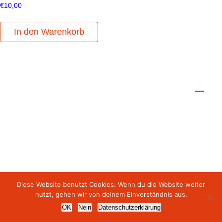
€
10,00
In den Warenkorb
Diese Website benutzt Cookies. Wenn du die Website weiter
nutzt, gehen wir von deinem Einverständnis aus.
presse
kontakt
datenschutz
impressum
OK
Nein
Datenschutzerklärung
© fräulein frey | alle rechte vorbehalten